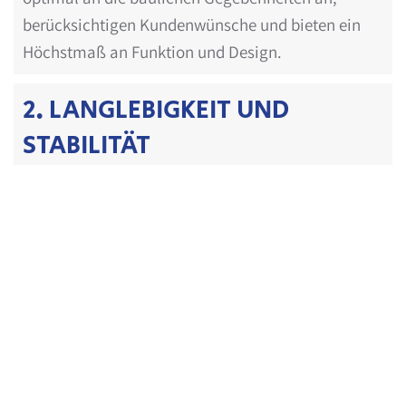
berücksichtigen Kundenwünsche und bieten ein
Höchstmaß an Funktion und Design.
2. LANGLEBIGKEIT UND
STABILITÄT
Metall ist besonders widerstandsfähig gegenüber
Witterungseinflüssen und mechanischer
Beanspruchung. Ob Edelstahl, verzinkter Stahl
oder pulverbeschichtetes Aluminium –
professionell verarbeitet hält das Material über
Jahrzehnte hinweg und bedarf nur geringer Pflege.
3. HOHE