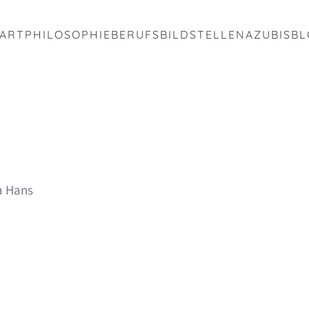
TART
PHILOSOPHIE
BERUFSBILD
STELLEN
AZUBIS
BL
a Hans