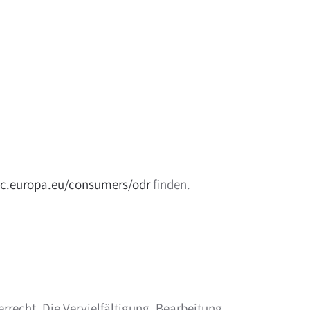
ec.europa.eu/consumers/odr
finden.
rrecht. Die Vervielfältigung, Bearbeitung,